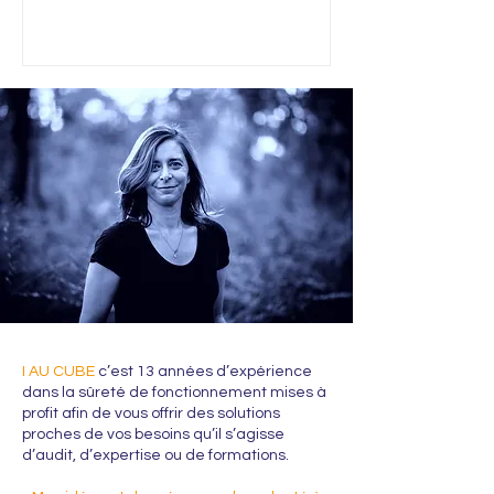
logicielle GRIF (TotalEnergies) . Ces
formations s’adressent aux ingénieurs et
experts souhaitant maîtriser les outils de
modélisation et d’analyse de fiabilité ,
depuis les approches booléennes
jusqu’aux modèles de simulation avancés
: calculs SIL , arbres de défaillances ( TREE
), études de dangers ( RISK ), réseaux d
I AU CUBE
c’est 13 années d’expérience
dans la sûreté de fonctionnement mises à
profit afin de vous offrir des solutions
proches de vos besoins qu’il s’agisse
d’audit, d’expertise ou de formations.