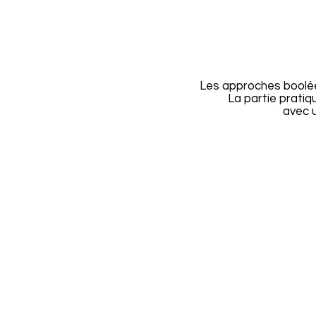
Les approches booléen
La partie pratiq
avec u