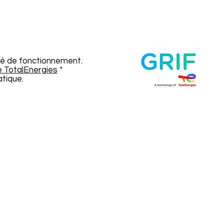
eté de fonctionnement.
 TotalEnergies
*
atique.