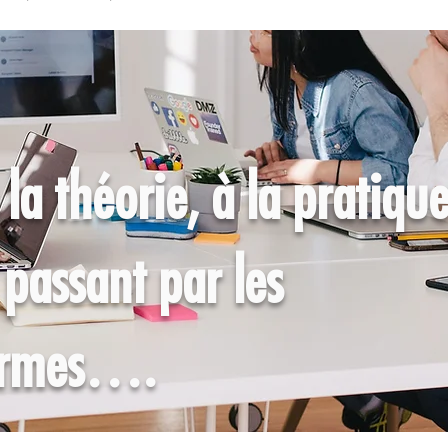
la théorie, à la pratiqu
 passant par les
rmes….