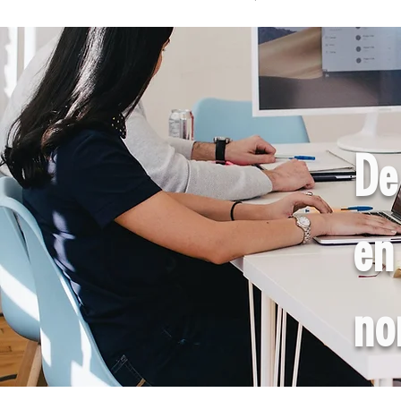
De 
en
no