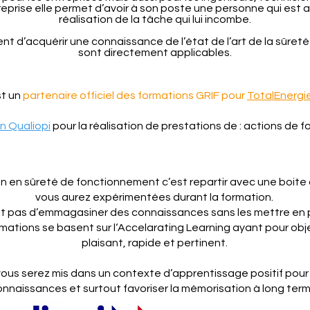
’entreprise elle permet d’avoir à son poste une personne qui es
réalisation de la tâche qui lui incombe.
t d’acquérir une connaissance de l’état de l’art de la sûreté
sont directement applicables.
t un
partenaire officiel des formations GRIF pour
TotalEnergi
on Qualiopi
pour la réalisation de prestations de : actions de 
n en sûreté de fonctionnement c’est repartir avec une boite 
vous aurez expérimentées durant la formation.
agit pas d’emmagasiner des connaissances sans les mettre en 
rmations se basent sur l‘Accelarating Learning ayant pour obj
plaisant, rapide et pertinent.
 vous serez mis dans un contexte d’apprentissage positif pour 
nnaissances et surtout favoriser la mémorisation à long term